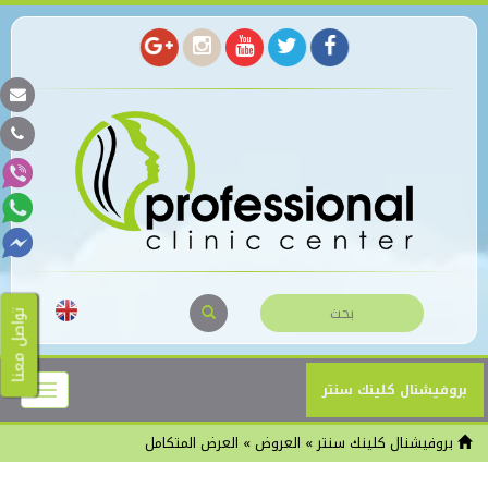
تواصل معنا
Toggle
بروفيشنال كلينك سنتر
igation
بروفيشنال كلينك سنتر
»
العروض
» العرض المتكامل