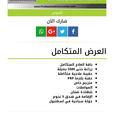
العروض
شارك الآن
العرض المتكامل
باقة العلاج المتكامل
زراعة حتى 5500
بصيلة
حقيبة علاجية متكاملة
حقنة بلازما PRP
مترجم خاص
المواصلات
شهادة ضمان
الإقامة في فندق 5 نجوم
جولة سياحية في اسطنبول