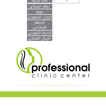
ليرة تركية
دولار امريكي
يورو
الريال السعودي
الدرهم
الاماراتي
الدينار الكويتي
الريال القطري
© جميع الحقوق محفوظة
بروفيشنال كلينك سنتر
| برمجة
وتصميم :
Planet WWW