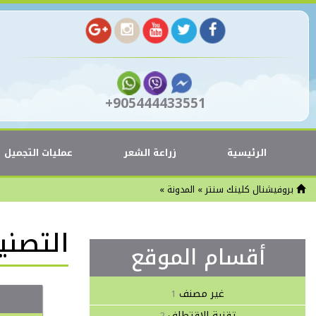
+905444433551
الرئيسية
زراعة الشعر
عمليات التجميل
بروفيشنال كلينك سنتر
»
المدونة
»
التصن
أقسام الموقع
غير مصنف
1
تقنية الإقتطاف
2