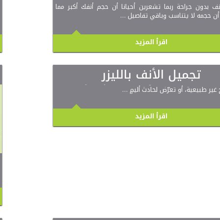
نف بدون جراحة ربما تشعرين أحيانا أن حجم أنفك أكبر مما
 أن حجمه لا يتناسب وباقي تفاصيل …
اقرأ المزيد
تجميل الأنف بالليزر
ف بالليزر لربما صادفت في حياتك ولو لمرةٍ واحدةٍ شخصاً قد
مح غير طبيعية، أو تعرّض لحادث أليمٍ …
اقرأ المزيد